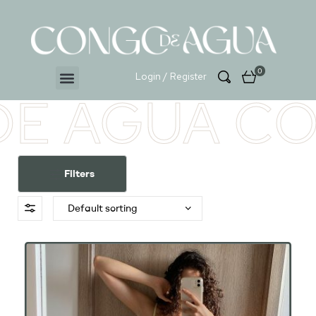
0
Login / Register
E AGUA CO
Filters