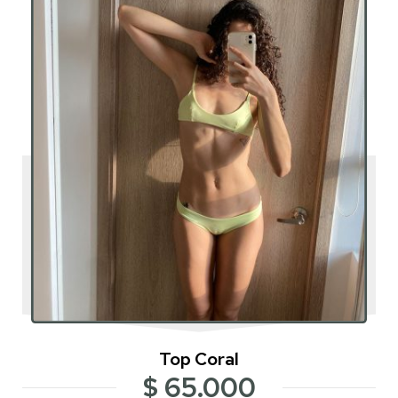
Top Coral
$
65.000