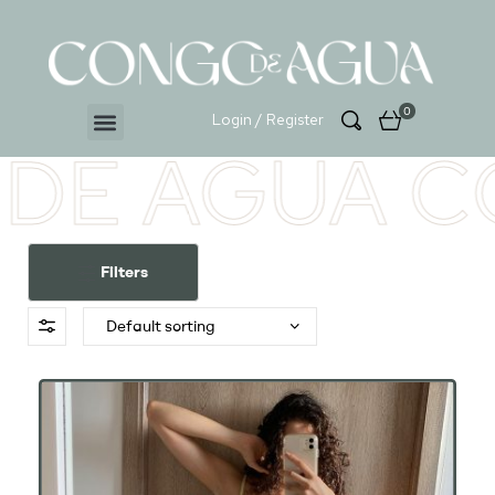
0
Login / Register
DE AGUA C
Filters