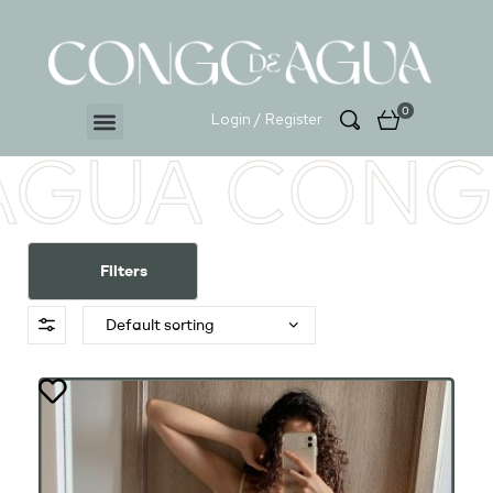
0
Login / Register
GUA CONG
Filters