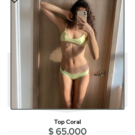
Top Coral
$
65.000